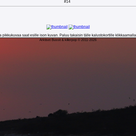
#14
 pikkukuvaa saat esille ison kuvan. Paluu takaisin tälle kalustokortille klikkaamall
Arktiset Bussit & killerpop © 2011-2026