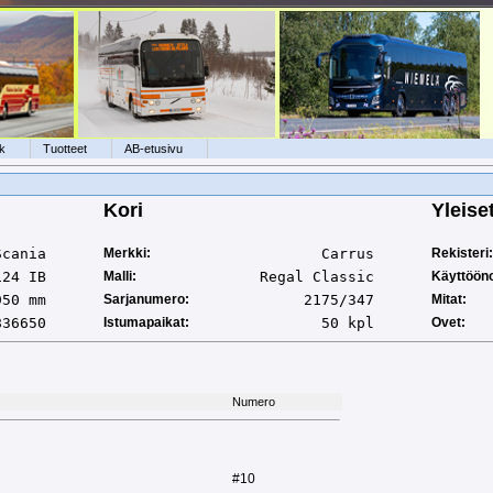
k
Tuotteet
AB-etusivu
Kori
Yleise
Scania
Merkki:
Carrus
Rekisteri:
124 IB
Malli:
Regal Classic
Käyttööno
950 mm
Sarjanumero:
2175/347
Mitat:
836650
Istumapaikat:
50 kpl
Ovet:
Numero
#10