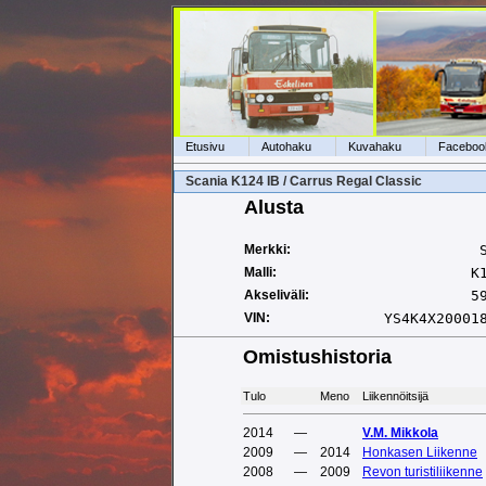
Etusivu
Autohaku
Kuvahaku
Faceboo
Scania K124 IB / Carrus Regal Classic
Alusta
Merkki:
Malli:
K
Akseliväli:
5
VIN:
YS4K4X20001
Omistushistoria
Tulo
Meno
Liikennöitsijä
2014
—
V.M. Mikkola
2009
—
2014
Honkasen Liikenne
2008
—
2009
Revon turistiliikenne