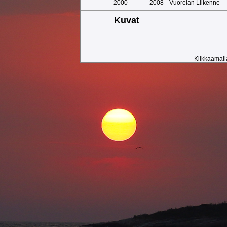
2000
—
2008
Vuorelan Liikenne
Kuvat
Klikkaamalla