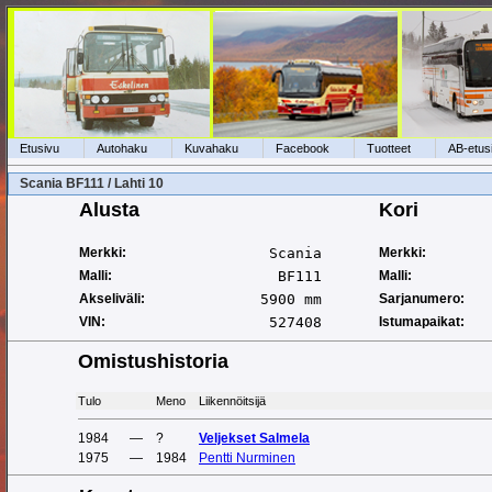
Etusivu
Autohaku
Kuvahaku
Facebook
Tuotteet
AB-etus
Scania BF111 / Lahti 10
Alusta
Kori
Merkki:
Scania
Merkki:
Malli:
BF111
Malli:
Akseliväli:
5900 mm
Sarjanumero:
VIN:
527408
Istumapaikat:
Omistushistoria
Tulo
Meno
Liikennöitsijä
1984
—
?
Veljekset Salmela
1975
—
1984
Pentti Nurminen