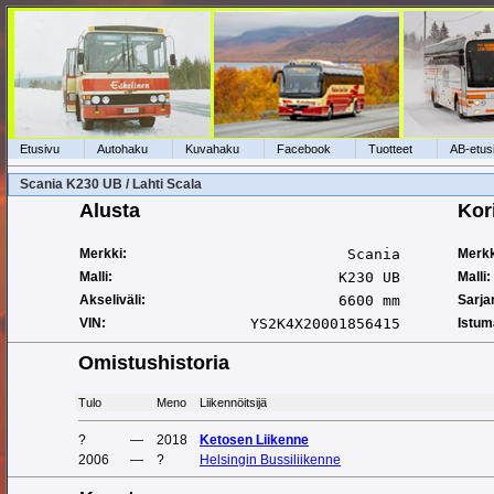
Etusivu
Autohaku
Kuvahaku
Facebook
Tuotteet
AB-etus
Scania K230 UB / Lahti Scala
Alusta
Kor
Merkki:
Scania
Merkk
Malli:
K230 UB
Malli:
Akseliväli:
6600 mm
Sarja
VIN:
YS2K4X20001856415
Istum
Omistushistoria
Tulo
Meno
Liikennöitsijä
?
—
2018
Ketosen Liikenne
2006
—
?
Helsingin Bussiliikenne