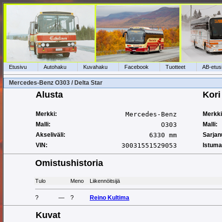
Etusivu
Autohaku
Kuvahaku
Facebook
Tuotteet
AB-etus
Mercedes-Benz O303 / Delta Star
Alusta
Kori
Merkki:
Mercedes-Benz
Merkki
Malli:
O303
Malli:
Akseliväli:
6330 mm
Sarjan
VIN:
30031551529053
Istuma
Omistushistoria
Tulo
Meno
Liikennöitsijä
?
—
?
Reino Kultima
Kuvat