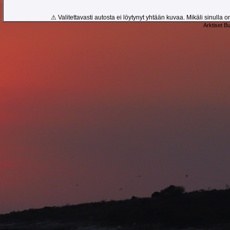
⚠ Valitettavasti autosta ei löytynyt yhtään kuvaa. Mikäli sinulla on
Arktiset B