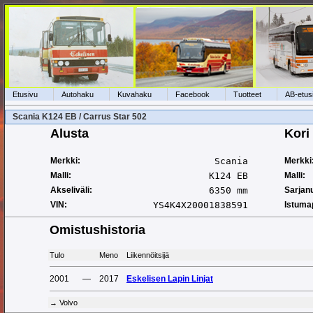
Etusivu
Autohaku
Kuvahaku
Facebook
Tuotteet
AB-etus
Scania K124 EB / Carrus Star 502
Alusta
Kori
Merkki:
Scania
Merkki
Malli:
K124 EB
Malli:
Akseliväli:
6350 mm
Sarjan
VIN:
YS4K4X20001838591
Istuma
Omistushistoria
Tulo
Meno
Liikennöitsijä
2001
—
2017
Eskelisen Lapin Linjat
→ Volvo