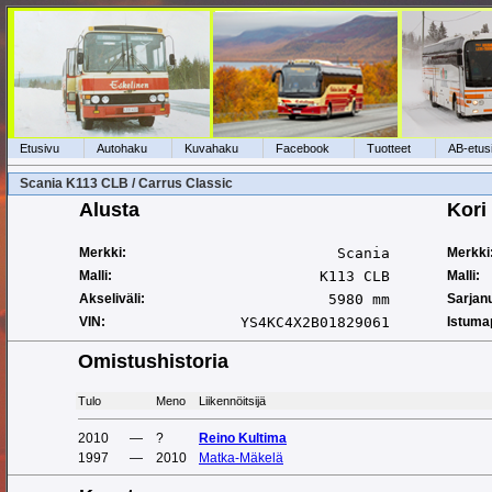
Etusivu
Autohaku
Kuvahaku
Facebook
Tuotteet
AB-etus
Scania K113 CLB / Carrus Classic
Alusta
Kori
Merkki:
Scania
Merkki
Malli:
K113 CLB
Malli:
Akseliväli:
5980 mm
Sarjan
VIN:
YS4KC4X2B01829061
Istuma
Omistushistoria
Tulo
Meno
Liikennöitsijä
2010
—
?
Reino Kultima
1997
—
2010
Matka-Mäkelä